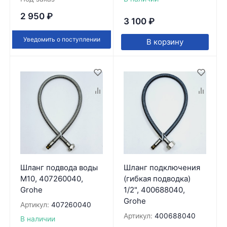
2 950
₽
3 100
₽
Уведомить о поступлении
В корзину
Шланг подвода воды
Шланг подключения
М10, 407260040,
(гибкая подводка)
Grohe
1/2", 400688040,
Grohe
Артикул:
407260040
Артикул:
400688040
В наличии