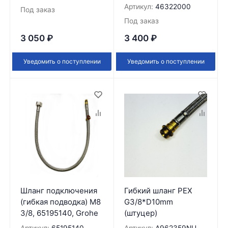
Артикул:
46322000
Под заказ
Под заказ
3 050
₽
3 400
₽
Уведомить о поступлении
Уведомить о поступлении
Шланг подключения
Гибкий шланг РЕХ
(гибкая подводка) M8
G3/8*D10mm
3/8, 65195140, Grohe
(штуцер)
Артикул:
65195140
Артикул:
A962359NU