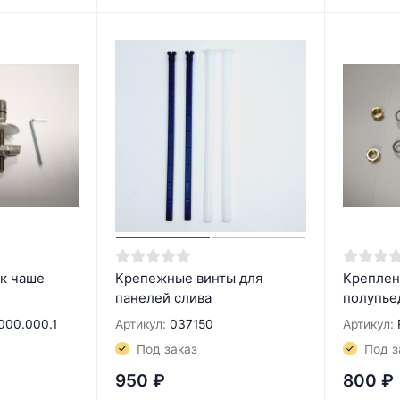
к чаше
Крепежные винты для
Креплен
панелей слива
полупье
000.000.1
Артикул:
037150
Артикул:
Под заказ
Под з
950
₽
800
₽