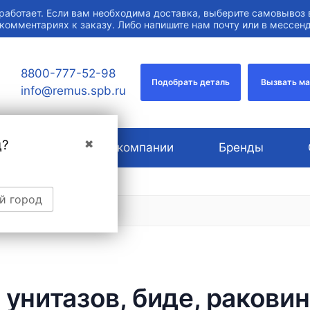
работает. Если вам необходима доставка, выберите самовывоз 
 комментариях к заказу. Либо напишите нам почту или в мессе
8800-777-52-98
Подобрать деталь
Вызвать м
info@remus.spb.ru
д?
✖
Услуги
О компании
Бренды
й город
 унитазов, биде, раковин