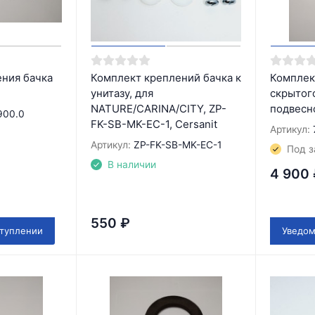
ния бачка
Комплект креплений бачка к
Комплек
унитазу, для
скрытог
NATURE/CARINA/CITY, ZP-
подвесн
900.0
FK-SB-MK-EC-1, Cersanit
Артикул:
Артикул:
ZP-FK-SB-MK-EC-1
Под з
В наличии
4 900
550
₽
ступлении
Уведом