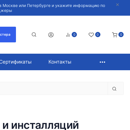
в Москве или Петербурге и укажите информацию по
нджеры
астера
0
0
0
Сертификаты
Контакты
 и инсталляций