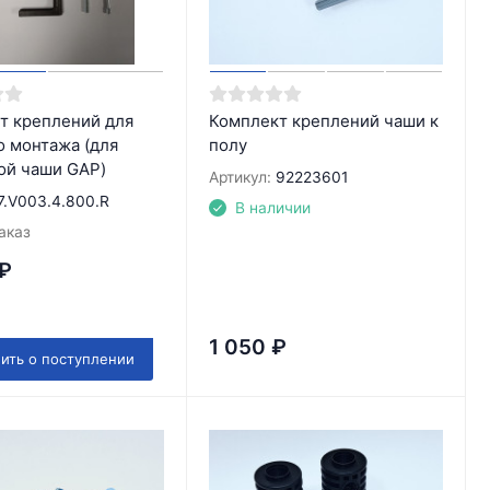
т креплений для
Комплект креплений чаши к
о монтажа (для
полу
ой чаши GAP)
Артикул:
92223601
7.V003.4.800.R
В наличии
аказ
₽
1 050
₽
ить о поступлении