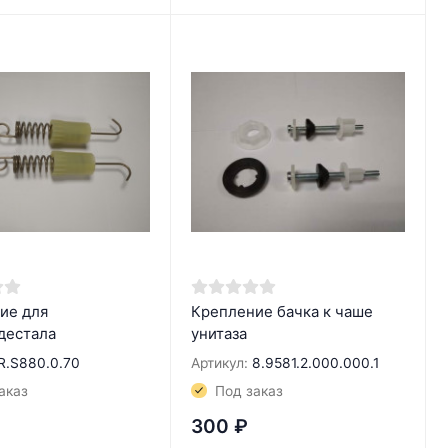
ие для
Крепление бачка к чаше
дестала
унитаза
R.S880.0.70
Артикул:
8.9581.2.000.000.1
аказ
Под заказ
300
₽