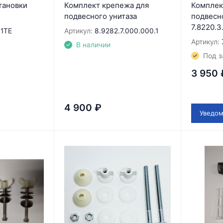
тановки
Комплект крепежа для
Комплек
подвесного унитаза
подвесно
7.8220.3
1TE
Артикул:
8.9282.7.000.000.1
Артикул:
В наличии
Под з
3 950
4 900
₽
Уведом