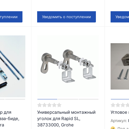
ступлении
Уведомить о поступлении
Уведом
р для
Универсальный монтажный
Угловое
аза-биде,
уголок для Rapid SL,
Артикул:
ra
38733000, Grohe
Под з