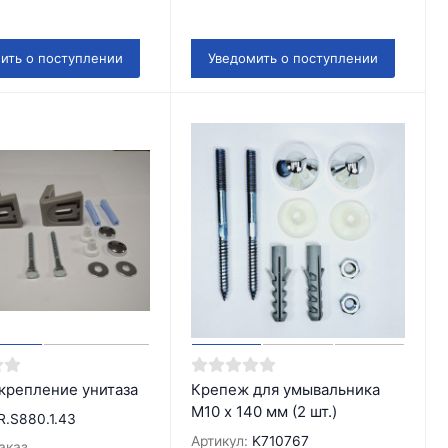
ить о поступлении
Уведомить о поступлении
 крепление унитаза
Крепеж для умывальника
М10 х 140 мм (2 шт.)
R.S880.1.43
Артикул:
K710767
аказ