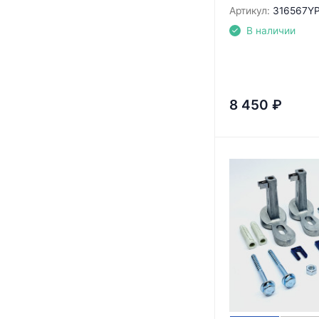
Артикул:
316567Y
В наличии
8 450
₽