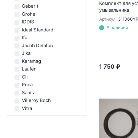
Комплект для ус
Geberit
умывальника
Grohe
Артикул:
311060YP
IDDIS
В наличии
Ideal Standard
Ifo
Jacob Delafon
Jika
Keramag
1 750
₽
Laufen
Oli
Roca
Sanita
Villeroy Boch
Vitra