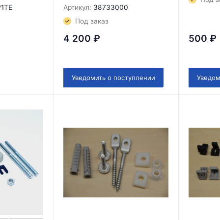
P1TE
Артикул:
38733000
Под заказ
4 200
₽
500
₽
Уведомить о поступлении
Уведом