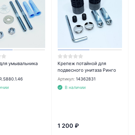
для умывальника
Крепеж потайной для
подвесного унитаза Ринго
R.S880.1.46
Артикул:
14362831
ичии
В наличии
1 200
₽