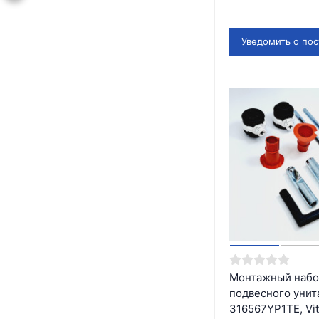
Уведомить о по
Монтажный набо
подвесного унит
316567YP1TE, Vit