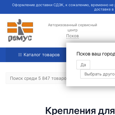
Оформление доставки СДЭК, к сожалению, временно не 
доставке в
Авторизованный сервисный
центр
Псков
Псков ваш горо
Каталог товаров
Главная
Да
Выбрать друго
Крепления для