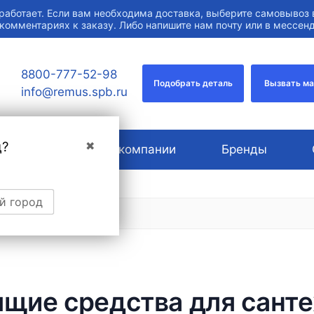
работает. Если вам необходима доставка, выберите самовывоз 
 комментариях к заказу. Либо напишите нам почту или в мессе
8800-777-52-98
Подобрать деталь
Вызвать м
info@remus.spb.ru
д?
✖
Услуги
О компании
Бренды
й город
щие средства для сант