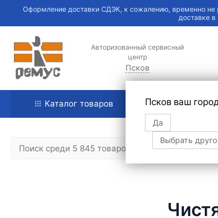
Оформление доставки СДЭК, к сожалению, временно не 
доставке в
Авторизованный сервисный
центр
Псков
Псков ваш горо
Каталог товаров
Главная
Да
Выбрать друго
Чистя