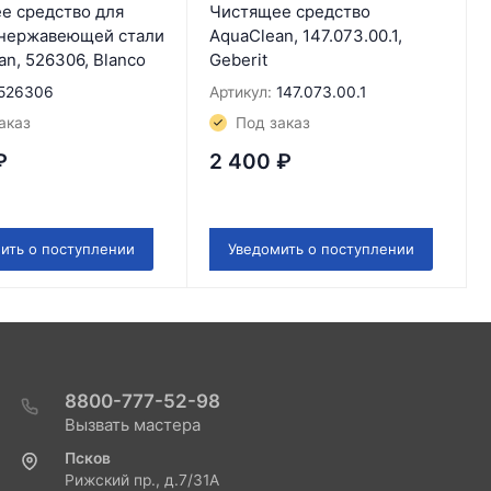
е средство для
Чистящее средство
 нержавеющей стали
AquaClean, 147.073.00.1,
n, 526306, Blanco
Geberit
526306
Артикул:
147.073.00.1
аказ
Под заказ
₽
2 400
₽
ить о поступлении
Уведомить о поступлении
8800-777-52-98
Вызвать мастера
Псков
Рижский пр., д.7/31А