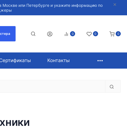
в Москве или Петербурге и укажите информацию по
нджеры
астера
0
0
0
Сертификаты
Контакты
ехники