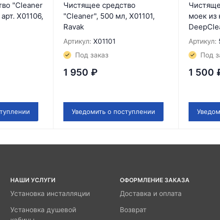
во "Cleaner
Чистящее средство
Чистяще
арт. X01106,
"Cleaner", 500 мл, X01101,
моек из
Ravak
DeepClea
Артикул:
X01101
Артикул:
Под заказ
Под з
1 950
₽
1 500
ступлении
Уведомить о поступлении
Уведом
НАШИ УСЛУГИ
ОФОРМЛЕНИЕ ЗАКАЗА
Установка инсталляции
Доставка и оплата
Установка душевой
Возврат
кабины