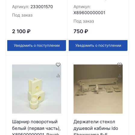
Артикул:
233001570
Артикул:
X89600000001
Под заказ
Под заказ
2 100
₽
750
₽
Уведомить о поступлении
Уведомить о поступлении
Шарнир поворотный
Держатели стекол
белый (первая часть),
душевой кабины Ido
X89500000001, Ravak
Showerama 8-5