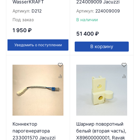
WasserKRAFT
224009009 Jacuzzi
Артикул:
D212
Артикул:
224009009
Под заказ
В наличии
1 950
₽
51 400
₽
Уведомить о поступлении
В корзину
Коннектор
Шарнир поворотный
парогенератора
белый (вторая часть),
233001570 Jacuzzi
X89600000001, Ravak