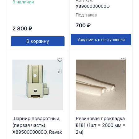
Артикул:
В наличии
X8960000000O
Под заказ
700
₽
2 800
₽
Уведомить о поступлении
В корзину
Шарнир поворотный,
Резиновая прокладка
(первая часть),
8181 (1шт = 2000 мм =
X8950000000O, Ravak
2м)