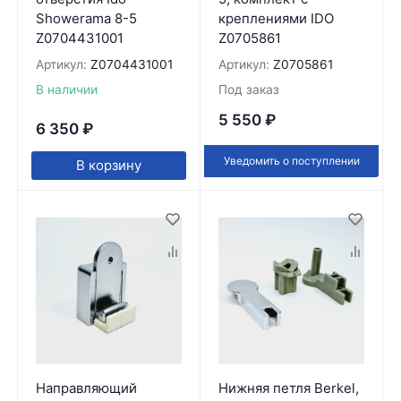
Showerama 8-5
креплениями IDO
Z0704431001
Z0705861
Артикул:
Z0704431001
Артикул:
Z0705861
В наличии
Под заказ
5 550
₽
6 350
₽
Уведомить о поступлении
В корзину
Направляющий
Нижняя петля Berkel,