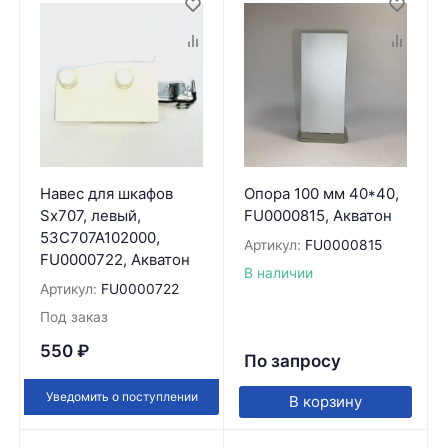
Навес для шкафов
Опора 100 мм 40*40,
Sx707, левый,
FU0000815, Акватон
53C707A102000,
Артикул:
FU0000815
FU0000722, Акватон
В наличии
Артикул:
FU0000722
Под заказ
550
₽
По запросу
Уведомить о поступлении
В корзину