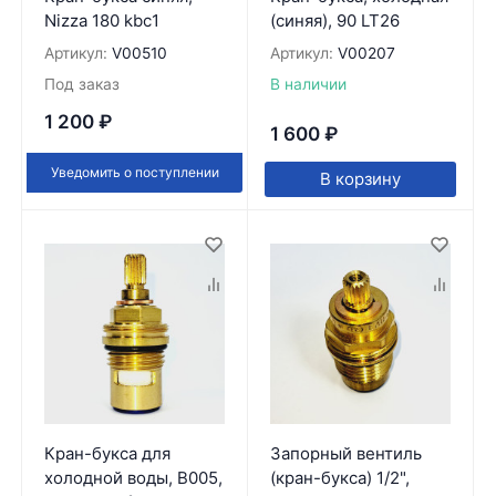
Nizza 180 kbc1
(синяя), 90 LT26
Артикул:
V00510
Артикул:
V00207
Под заказ
В наличии
1 200
₽
1 600
₽
Уведомить о поступлении
В корзину
Кран-букса для
Запорный вентиль
холодной воды, B005,
(кран-букса) 1/2",