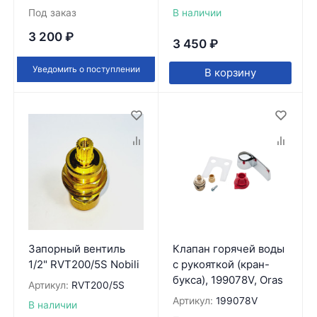
Под заказ
В наличии
3 200
₽
3 450
₽
Уведомить о поступлении
В корзину
Запорный вентиль
Клапан горячей воды
1/2" RVT200/5S Nobili
с рукояткой (кран-
букса), 199078V, Oras
Артикул:
RVT200/5S
Артикул:
199078V
В наличии