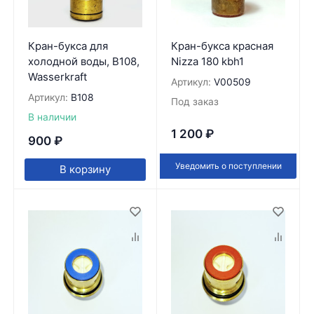
Кран-букса для
Кран-букса красная
холодной воды, B108,
Nizza 180 kbh1
Wasserkraft
Артикул:
V00509
Артикул:
B108
Под заказ
В наличии
1 200
₽
900
₽
Уведомить о поступлении
В корзину