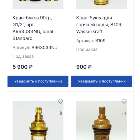
Кран-букса 90гр,
Кран-букса для
G1/2", арт.
горячей воды, B109,
A963033NU, Ideal
Wasserkraft
Standard
Артикул:
B109
Артикул:
A963033NU
Под заказ
Под заказ
5 900
₽
900
₽
Уведомить о поступлении
Уведомить о поступлении