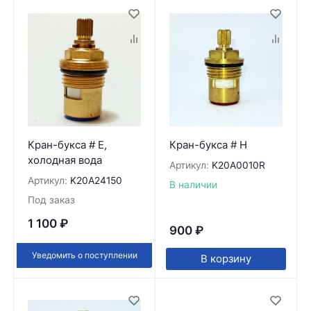
Кран-букса # E,
Кран-букса # H
холодная вода
Артикул:
K20A0010R
Артикул:
K20A24150
В наличии
Под заказ
1 100
₽
900
₽
Уведомить о поступлении
В корзину