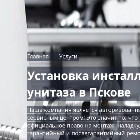
Главная
Услуги
Установка инстал
унитаза в Пскове
Наша компания является авторизован
сервисным центром! Это значит то, чт
официальное право на монтаж, наладку
гарантийный и послегарантийный ремо