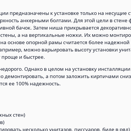
кции предназначены к установке только на несущие 
рхность анкерными болтами. Для этой цели в стене 
ливной бачок. Затем ниша прикрывается декоративно
 стены, а на вертикальные ножки. Их можно монтир
 на основе опорной рамы считается более надежной
апример, можно варьировать высоту установки унита
 проще и быстрее.
недорого. Однако в целом на установку инсталляции
но демонтировать, а потом заложить кирпичами сни
ется ее 100% надежность.
жных стен)
в)
ировать несколько унитазов, писсуаров, биде в ряд