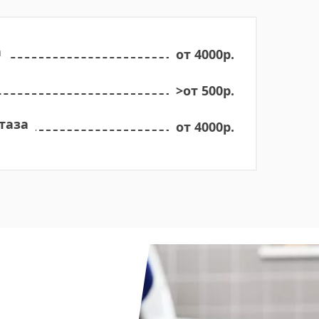
а
от 4000р.
>от 500р.
таза
от 4000р.