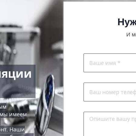
Нуж
И м
ляции
ным
о мы имеем
,
нт. Наши