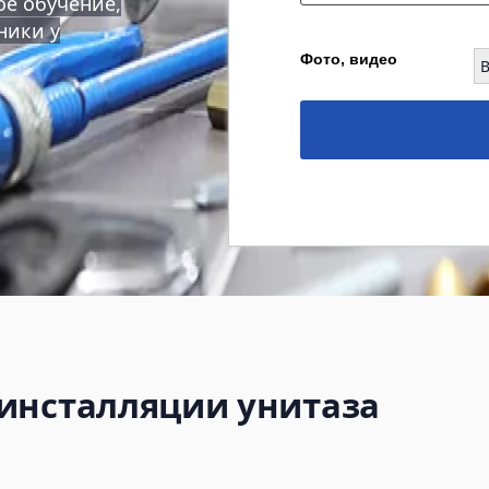
ое обучение,
ники у
Фото, видео
 инсталляции унитаза