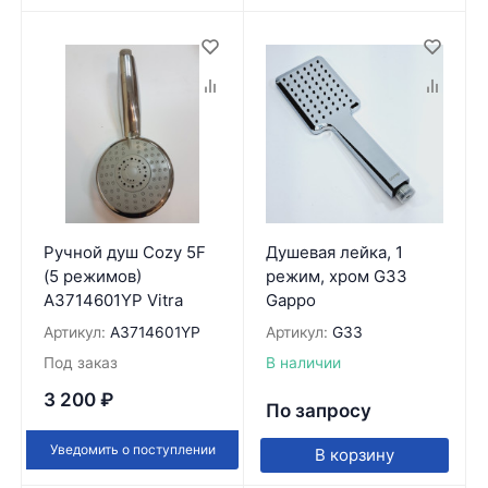
Ручной душ Cozy 5F
Душевая лейка, 1
(5 режимов)
режим, хром G33
A3714601YP Vitra
Gappo
Артикул:
A3714601YP
Артикул:
G33
Под заказ
В наличии
3 200
₽
По запросу
Уведомить о поступлении
В корзину