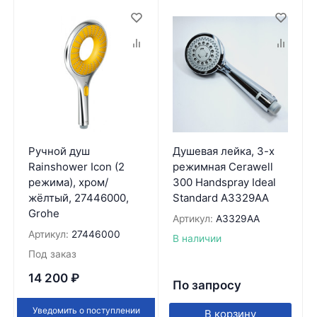
Ручной душ
Душевая лейка, 3-х
Rainshower Icon (2
режимная Cerawell
режима), хром/
300 Handspray Ideal
жёлтый, 27446000,
Standard A3329АА
Grohe
Артикул:
A3329АА
Артикул:
27446000
В наличии
Под заказ
14 200
₽
По запросу
Уведомить о поступлении
В корзину