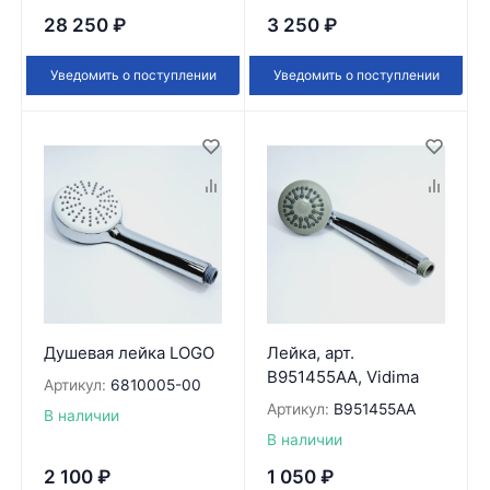
28 250
₽
3 250
₽
Уведомить о поступлении
Уведомить о поступлении
Душевая лейка LOGO
Лейка, арт.
B951455AA, Vidima
Артикул:
6810005-00
Артикул:
B951455AA
В наличии
В наличии
2 100
₽
1 050
₽