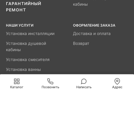
ГАРАНТИЙНЫЙ
кабины
РЕМОНТ
НАШИ УСЛУГИ
ОФОРМЛЕНИЕ ЗАКАЗА
Установка инсталляции
Доставка и оплата
Установка душевой
Возврат
кабины
Установка смесителя
Установка ванны
акриловой
Мы используем cookies для быстрой и удобной
работы сайта. Продолжая пользоваться сайтом, вы
Каталог
Позвонить
Написать
Адрес
принимаете условия
обработки персональных данных
.
8800-777-52-98
Вызвать мастера
Псков
Рижский пр., д.7/31А
info@remus.spb.ru