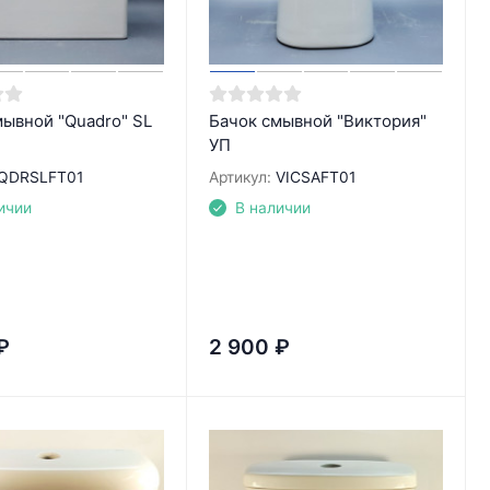
мывной "Quadro" SL
Бачок смывной "Виктория"
УП
QDRSLFT01
Артикул:
VICSAFT01
ичии
В наличии
₽
2 900
₽