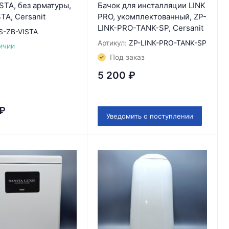
STA, без арматуры,
Бачок для инсталляции LINK
TA, Cersanit
PRO, укомплектованный, ZP-
LINK-PRO-TANK-SP, Cersanit
S-ZB-VISTA
Артикул:
ZP-LINK-PRO-TANK-SP
ичии
Под заказ
5 200
₽
₽
Уведомить о поступлении