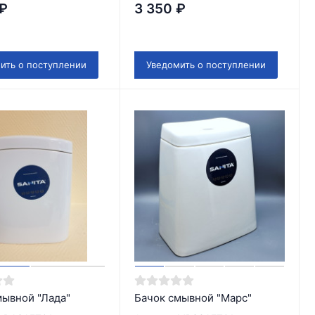
₽
3 350
₽
ить о поступлении
Уведомить о поступлении
мывной "Лада"
Бачок смывной "Марс"