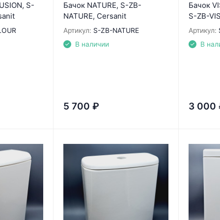
USION, S-
Бачок NATURE, S-ZB-
Бачок VI
anit
NATURE, Cersanit
S-ZB-VIS
LOUR
Артикул:
S-ZB-NATURE
Артикул:
В наличии
В нал
5 700
₽
3 000