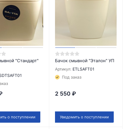
мывной "Стандарт"
Бачок смывной "Эталон" УП
Артикул:
ETLSAFT01
SDTSAFT01
Под заказ
аказ
₽
2 550
₽
ить о поступлении
Уведомить о поступлении