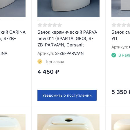
ский CARINA
Бачок керамический PARVA
Бачок с
ы, S-ZB-
new 011 (SPARTA, GEO), S-
УП
ZB-PARVA*N, Cersanit
Артикул:
RINA
Артикул:
S-ZB-PARVA*N
В нал
Под заказ
4 450
₽
5 350
Уведомить о поступлении