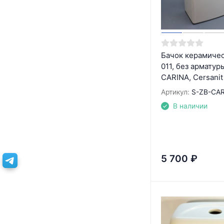
Бачок керамиче
011, без арматур
CARINA, Cersanit
Артикул:
S-ZB-CA
В наличии
5 700
₽