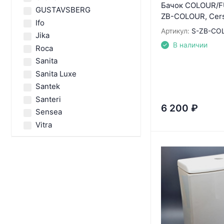
Бачок COLOUR/F
GUSTAVSBERG
ZB-COLOUR, Cers
Ifo
Артикул:
S-ZB-CO
Jika
В наличии
Roca
Sanita
Sanita Luxe
Santek
Santeri
6 200
₽
Sensea
Vitra