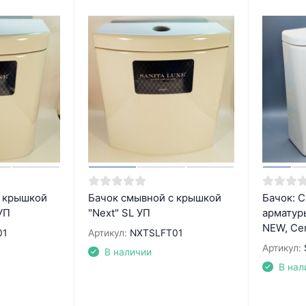
с крышкой
Бачок смывной с крышкой
Бачок: 
 УП
"Next" SL УП
арматур
NEW, Cer
01
Артикул:
NXTSLFT01
Артикул:
В наличии
В нал