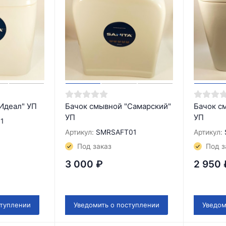
Идеал" УП
Бачок смывной "Самарский"
Бачок с
УП
УП
1
Артикул:
SMRSAFT01
Артикул:
Под заказ
Под з
3 000
₽
2 950
ступлении
Уведомить о поступлении
Уведом