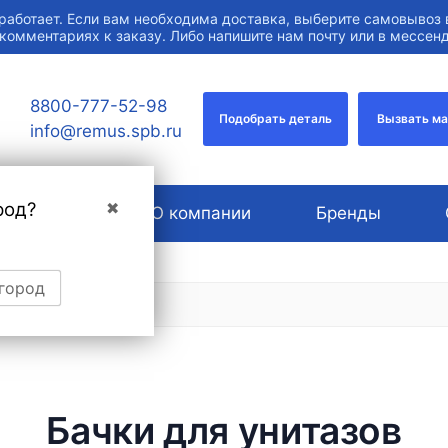
работает. Если вам необходима доставка, выберите самовывоз 
 комментариях к заказу. Либо напишите нам почту или в мессе
8800-777-52-98
Подобрать деталь
Вызвать м
info@remus.spb.ru
род?
✖
Услуги
О компании
Бренды
 город
Бачки для унитазов