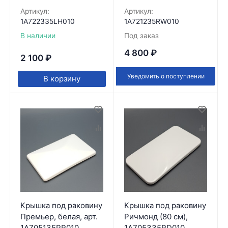
Артикул:
Артикул:
1A722335LH010
1A721235RW010
В наличии
Под заказ
4 800
₽
2 100
₽
Уведомить о поступлении
В корзину
Крышка под раковину
Крышка под раковину
Премьер, белая, арт.
Ричмонд (80 см),
1A705135PR010,
1A705335RD010,