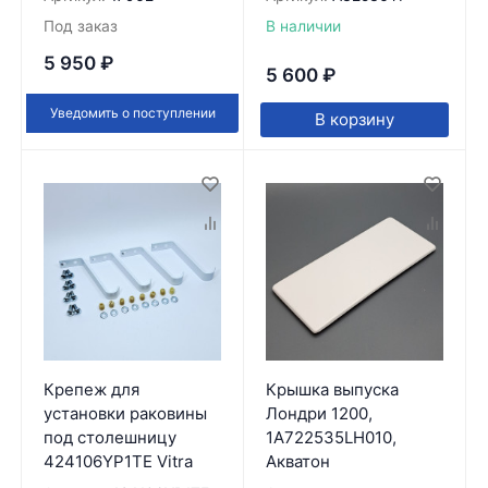
Под заказ
В наличии
5 950
₽
5 600
₽
Уведомить о поступлении
В корзину
Крепеж для
Крышка выпуска
установки раковины
Лондри 1200,
под столешницу
1A722535LH010,
424106YP1TE Vitra
Акватон