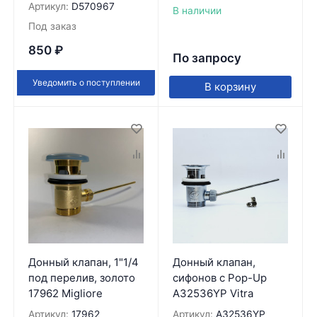
Артикул:
D570967
В наличии
Под заказ
850
₽
По запросу
Уведомить о поступлении
В корзину
Донный клапан, 1"1/4
Донный клапан,
под перелив, золото
сифонов с Pop-Up
17962 Migliore
A32536YP Vitra
Артикул:
17962
Артикул:
A32536YP