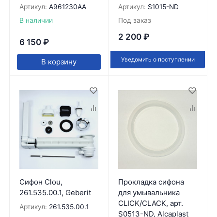
Артикул:
A961230AA
Артикул:
S1015-ND
В наличии
Под заказ
2 200
₽
6 150
₽
Уведомить о поступлении
В корзину
Сифон Clou,
Прокладка сифона
261.535.00.1, Geberit
для умывальника
CLICK/CLACK, арт.
Артикул:
261.535.00.1
S0513-ND, Alcaplast