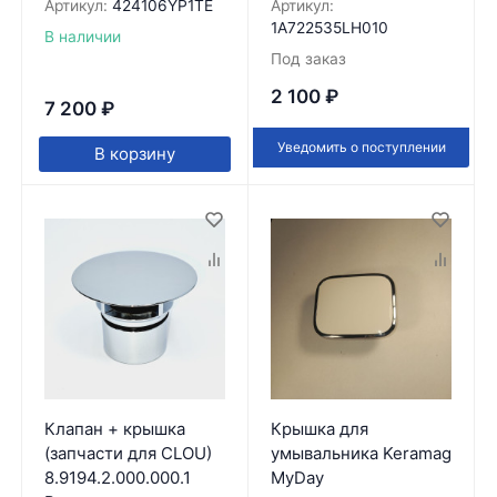
Артикул:
424106YP1TE
Артикул:
1A722535LH010
В наличии
Под заказ
2 100
₽
7 200
₽
Уведомить о поступлении
В корзину
Клапан + крышка
Крышка для
(запчасти для CLOU)
умывальника Keramag
8.9194.2.000.000.1
MyDay