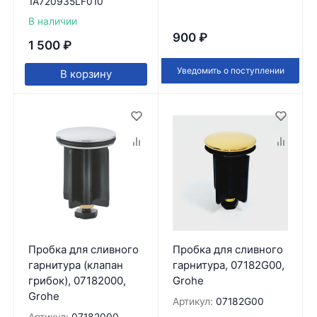
1A720935LF010
В наличии
900
₽
1 500
₽
Уведомить о поступлении
В корзину
Пробка для сливного
Пробка для сливного
гарнитура (клапан
гарнитура, 07182G00,
грибок), 07182000,
Grohe
Grohe
Артикул:
07182G00