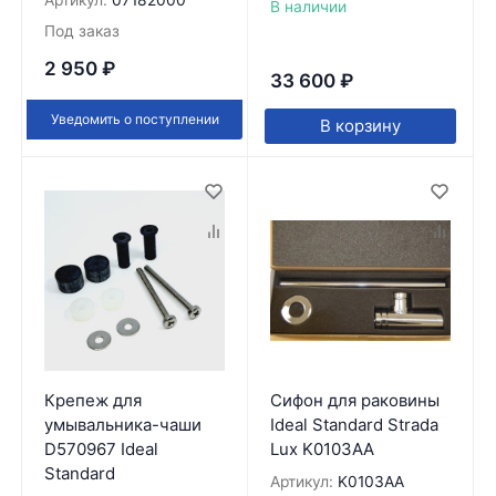
Артикул:
07182000
В наличии
Под заказ
2 950
₽
33 600
₽
Уведомить о поступлении
В корзину
Крепеж для
Сифон для раковины
умывальника-чаши
Ideal Standard Strada
D570967 Ideal
Lux K0103AA
Standard
Артикул:
K0103AA