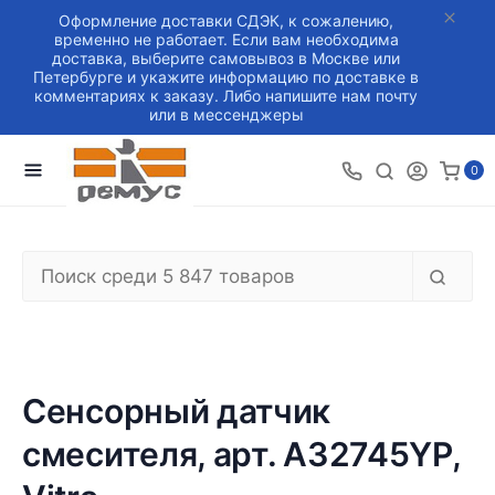
Оформление доставки СДЭК, к сожалению,
временно не работает. Если вам необходима
доставка, выберите самовывоз в Москве или
Петербурге и укажите информацию по доставке в
комментариях к заказу. Либо напишите нам почту
или в мессенджеры
0
Сенсорный датчик
смесителя, арт. A32745YP,