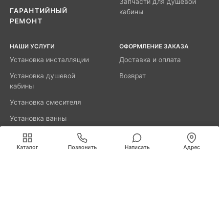
Запчасти для душевой
ГАРАНТИЙНЫЙ
кабины
РЕМОНТ
НАШИ УСЛУГИ
ОФОРМЛЕНИЕ ЗАКАЗА
Установка инсталляции
Доставка и оплата
Установка душевой
Возврат
кабины
Установка смесителя
Установка ванны
акриловой
Мы используем cookies для быстрой и удобной
работы сайта. Продолжая пользоваться сайтом, вы
Каталог
Позвонить
Написать
Адрес
принимаете условия
обработки персональных данных
.
8800-777-52-98
Вызвать мастера
Череповец
Любецкая, д.38
info@remus.spb.ru