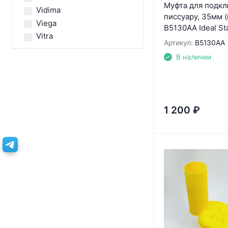
Муфта для подкл
Vidima
писсуару, 35мм 
Viega
B5130AA Ideal St
Vitra
Артикул:
B5130AA
В наличии
1 200
₽