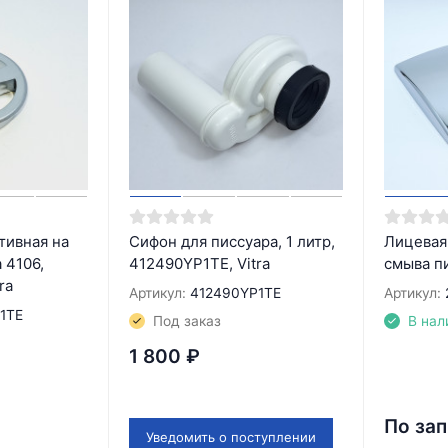
тивная на
Сифон для писсуара, 1 литр,
Лицевая
 4106,
412490YP1TE, Vitra
смыва п
ra
Артикул:
412490YP1TE
Артикул:
1TE
Под заказ
В нал
1 800
₽
По за
Уведомить о поступлении