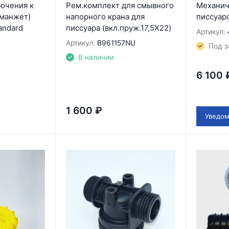
ючения к
Рем.комплект для смывного
Механич
(манжет)
напорного крана для
писсуаро
andard
писсуара (вкл.пруж.17,5X22)
Артикул:
Артикул:
B961157NU
Под з
В наличии
6 100
1 600
₽
Уведом