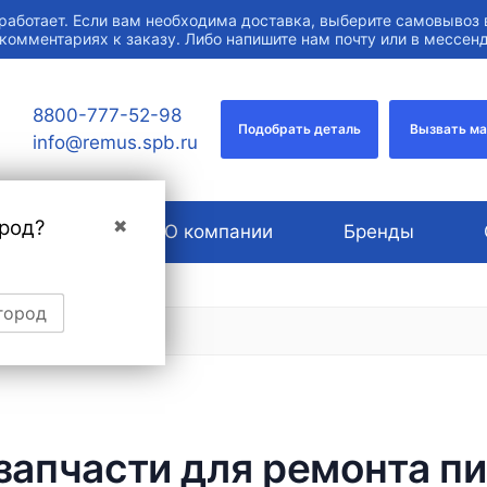
работает. Если вам необходима доставка, выберите самовывоз 
 комментариях к заказу. Либо напишите нам почту или в мессе
8800-777-52-98
Подобрать деталь
Вызвать м
info@remus.spb.ru
род?
✖
Услуги
О компании
Бренды
город
запчасти для ремонта п