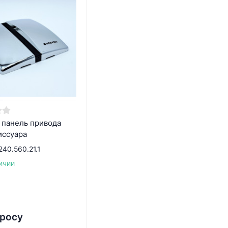
 панель привода
иссуара
240.560.21.1
ичии
просу