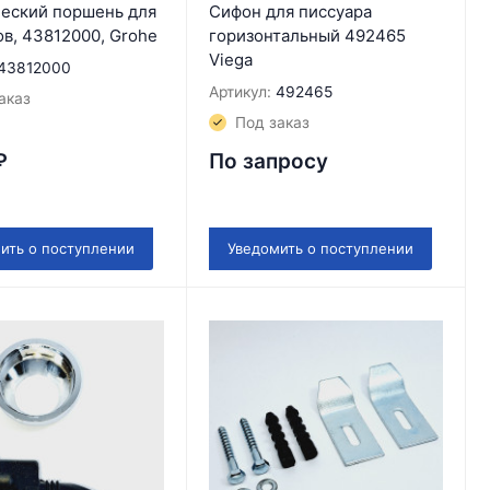
еский поршень для
Сифон для писсуара
в, 43812000, Grohe
горизонтальный 492465
Viega
43812000
Артикул:
492465
аказ
Под заказ
₽
По запросу
ить о поступлении
Уведомить о поступлении