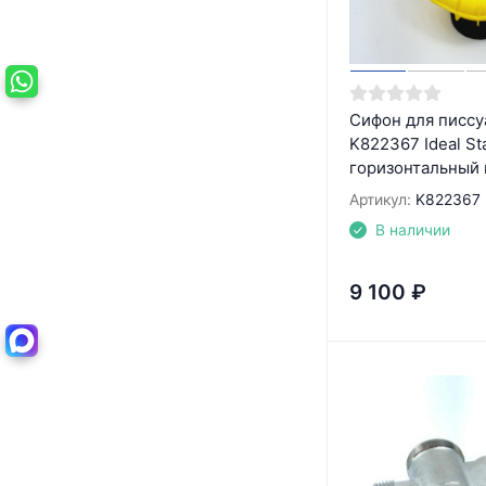
Сифон для писсу
K822367 Ideal St
горизонтальный 
Артикул:
K822367
В наличии
9 100
₽