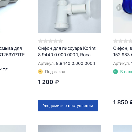
смыва для
Сифон для писсуара Korint,
Сифон, в
31269YP1TE
8.9440.0.000.000.1, Roca
152.983.0
Артикул:
8.9440.0.000.000.1
Артикул:
P1TE
Под заказ
В нал
1 200
₽
1 850
Уведомить о поступлении