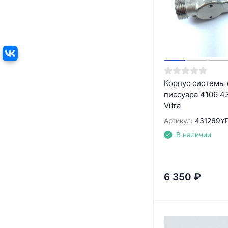
Корпус системы 
писсуара 4106 4
Vitra
Артикул:
431269Y
В наличии
6 350
₽