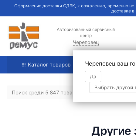
Оформление доставки СДЭК, к сожалению, временно не 
доставке в
Авторизованный сервисный
центр
Череповец
Череповец ваш го
Каталог товаров
Главная
Да
Выбрать другой 
Другие 