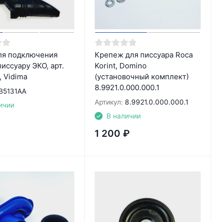
ля подключения
Крепеж для писсуара Roca
писсуару ЭКО, арт.
Korint, Domino
 Vidima
(установочный комплект)
8.9921.0.000.000.1
B5131AA
Артикул:
8.9921.0.000.000.1
ичии
В наличии
1 200
₽