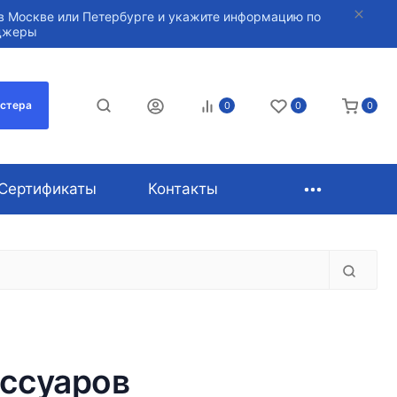
в Москве или Петербурге и укажите информацию по
нджеры
астера
0
0
0
Сертификаты
Контакты
иссуаров