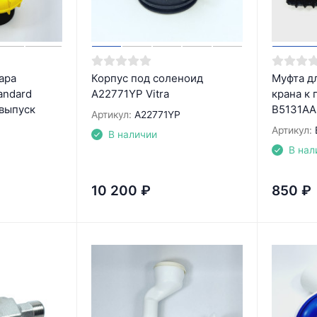
ара
Корпус под соленоид
Муфта д
andard
A22771YP Vitra
крана к 
выпуск
B5131AA,
Артикул:
A22771YP
Артикул:
В наличии
В нал
10 200
₽
850
₽