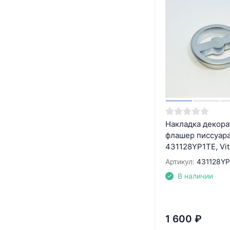
Накладка декора
флашер писсуара
431128YP1TE, Vit
Артикул:
431128YP
В наличии
1 600
₽