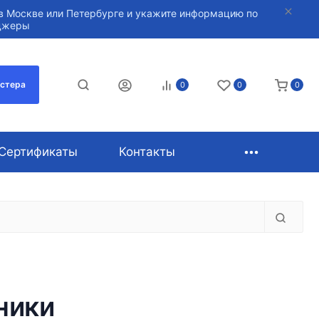
в Москве или Петербурге и укажите информацию по
нджеры
астера
0
0
0
Сертификаты
Контакты
ники