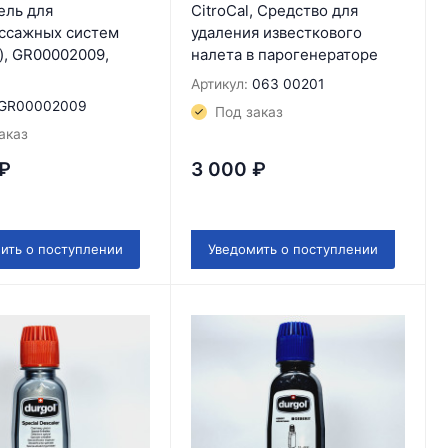
ель для
CitroCal, Средство для
ссажных систем
удаления известкового
), GR00002009,
налета в парогенераторе
Артикул:
063 00201
GR00002009
Под заказ
аказ
₽
3 000
₽
ить о поступлении
Уведомить о поступлении