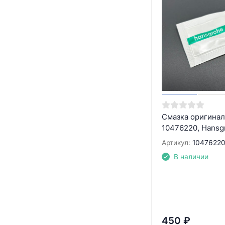
Смазка оригинал
10476220, Hansg
Артикул:
1047622
В наличии
450
₽