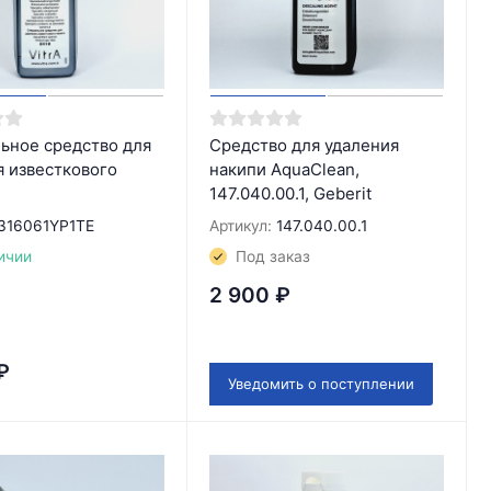
ьное средство для
Средство для удаления
я известкового
накипи AquaClean,
147.040.00.1, Geberit
316061YP1TE
Артикул:
147.040.00.1
ичии
Под заказ
2 900
₽
₽
Уведомить о поступлении