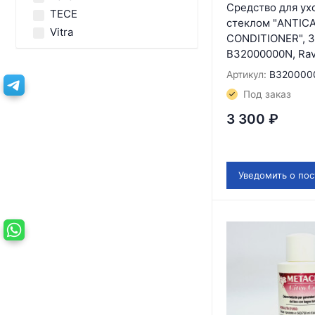
Средство для ух
TECE
стеклом "ANTIC
Vitra
CONDITIONER", 3
B32000000N, Ra
Артикул:
B320000
Под заказ
3 300
₽
Уведомить о по