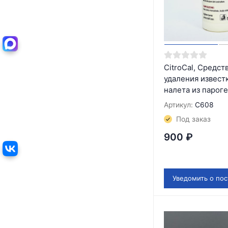
CitroCal, Средст
удаления извест
налета из парог
Артикул:
С608
Под заказ
900
₽
Уведомить о по