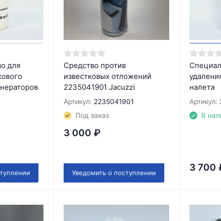
во для
Средство против
Специал
кового
известковых отложений
удалени
енераторов
2235041901 Jacuzzi
налета
Артикул:
2235041901
Артикул:
Под заказ
В нал
3 000
₽
3 700
ступлении
Уведомить о поступлении