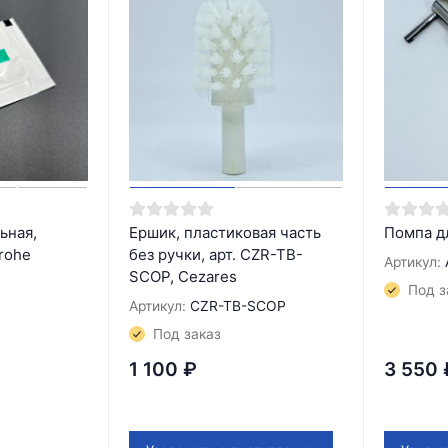
ьная,
Ершик, пластиковая часть
Помпа д
rohe
без ручки, арт. CZR-TB-
Артикул:
SCOP, Cezares
0
Под з
Артикул:
CZR-TB-SCOP
Под заказ
1 100
₽
3 550