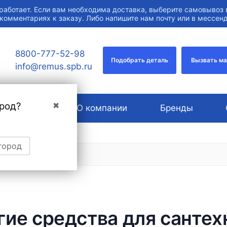
работает. Если вам необходима доставка, выберите самовывоз 
 комментариях к заказу. Либо напишите нам почту или в мессе
8800-777-52-98
Подобрать деталь
Вызвать м
info@remus.spb.ru
род?
✖
Услуги
О компании
Бренды
город
гие средства для сантех