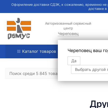
Оформление доставки СДЭК, к сожалению, временно не 
доставке в
Авторизованный сервисный
центр
Череповец
Череповец ваш го
Каталог товаров
Главная
Да
Выбрать другой 
Дру