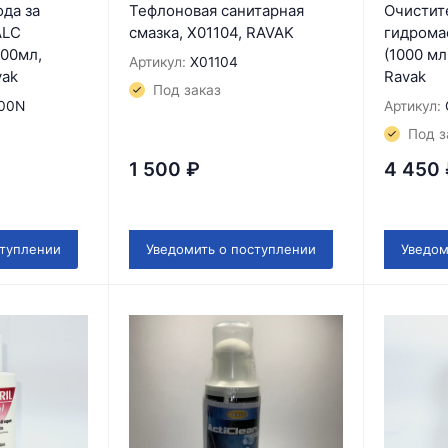
ода за
Тефлоновая санитарная
Очистит
ALC
смазка, X01104, RAVAK
гидрома
00мл,
(1000 мл
Артикул:
X01104
vak
Ravak
Под заказ
00N
Артикул:
Под з
1 500
₽
4 450
ступлении
Уведомить о поступлении
Уведом