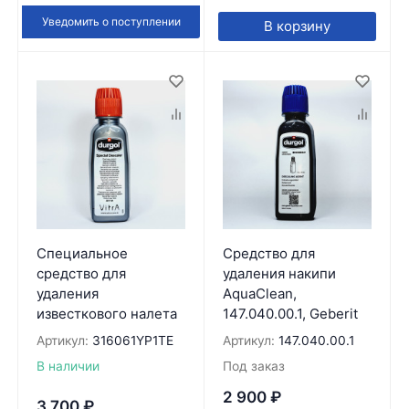
Уведомить о поступлении
В корзину
Специальное
Средство для
средство для
удаления накипи
удаления
AquaClean,
известкового налета
147.040.00.1, Geberit
Артикул:
316061YP1TE
Артикул:
147.040.00.1
В наличии
Под заказ
2 900
₽
3 700
₽