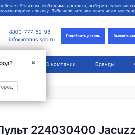
работает. Если вам необходима доставка, выберите самовывоз 
 комментариях к заказу. Либо напишите нам почту или в мессе
8800-777-52-98
Подобрать деталь
Вызвать м
info@remus.spb.ru
род?
✖
Услуги
О компании
Бренды
город
Пульт 224030400 Jacuzz