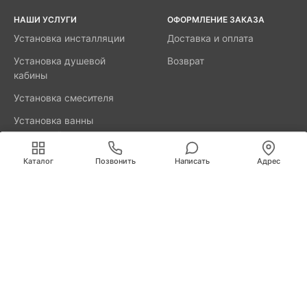
НАШИ УСЛУГИ
ОФОРМЛЕНИЕ ЗАКАЗА
Установка инсталляции
Доставка и оплата
Установка душевой
Возврат
кабины
Установка смесителя
Установка ванны
акриловой
Мы используем cookies для быстрой и удобной
работы сайта. Продолжая пользоваться сайтом, вы
Каталог
Позвонить
Написать
Адрес
принимаете условия
обработки персональных данных
.
8800-777-52-98
Вызвать мастера
Череповец
Любецкая, д.38
info@remus.spb.ru