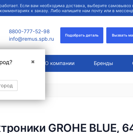
работает. Если вам необходима доставка, выберите самовывоз 
 комментариях к заказу. Либо напишите нам почту или в мессе
8800-777-52-98
Подобрать деталь
Вызвать м
info@remus.spb.ru
род?
✖
Услуги
О компании
Бренды
город
троники GROHE BLUE, 6