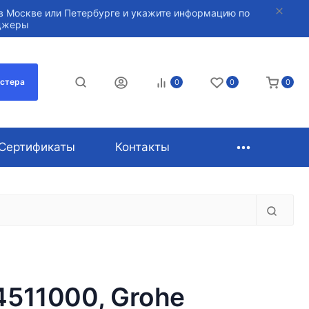
в Москве или Петербурге и укажите информацию по
нджеры
астера
0
0
0
Сертификаты
Контакты
4511000, Grohe