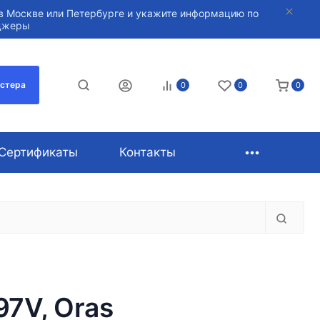
в Москве или Петербурге и укажите информацию по
нджеры
астера
0
0
0
Сертификаты
Контакты
7V, Oras