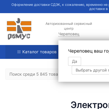
Оформление доставки СДЭК, к сожалению, временно не 
доставке в
Авторизованный сервисный
центр
Череповец
Череповец ваш го
Каталог товаров
Главная
Да
Выбрать другой 
Электро