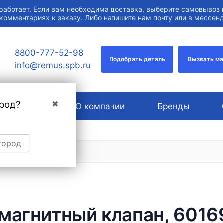
работает. Если вам необходима доставка, выберите самовывоз 
 комментариях к заказу. Либо напишите нам почту или в мессе
8800-777-52-98
Подобрать деталь
Вызвать м
info@remus.spb.ru
род?
✖
Услуги
О компании
Бренды
город
магнитный клапан, 60169