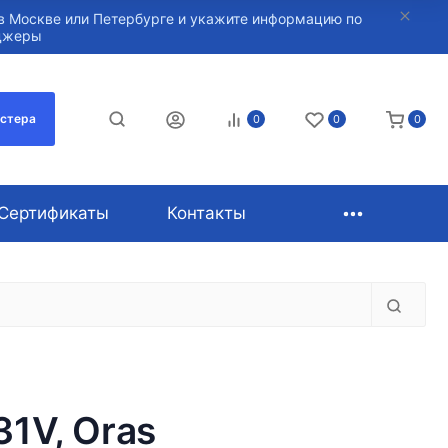
в Москве или Петербурге и укажите информацию по
нджеры
астера
0
0
0
Сертификаты
Контакты
1V, Oras