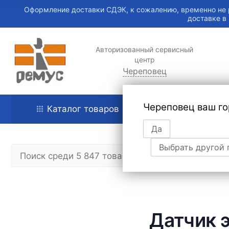
Оформление доставки СДЭК, к сожалению, временно не 
доставке в
Авторизованный сервисный
центр
Череповец
Череповец ваш го
Каталог товаров
Главная
Да
Выбрать другой 
Датчик 