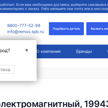
работает. Если вам необходима доставка, выберите самовывоз 
 комментариях к заказу. Либо напишите нам почту или в мессе
8800-777-52-98
Подобрать деталь
Вызвать м
info@remus.spb.ru
род?
✖
Услуги
О компании
Бренды
город
электромагнитный, 19943