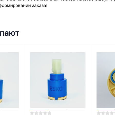
формировании заказа!
упают