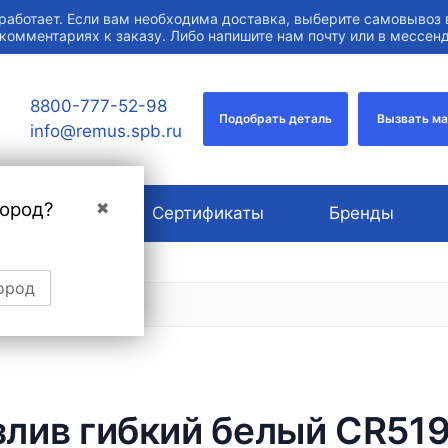
работает. Если вам необходима доставка, выберите самовывоз 
 комментариях к заказу. Либо напишите нам почту или в мессе
8800-777-52-98
Подобрать деталь
Вызвать м
info@remus.spb.ru
город?
✖
О компании
Сертификаты
Бренды
ород
злив гибкий белый CR51