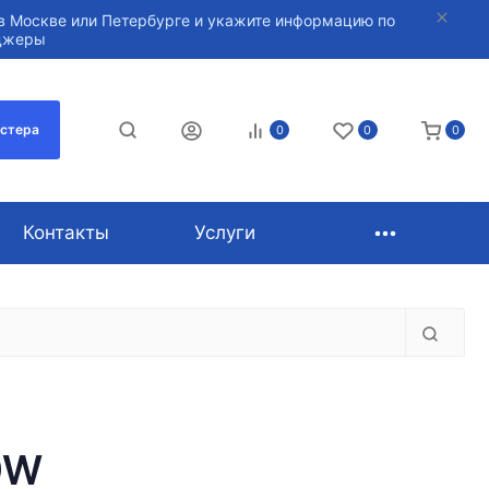
в Москве или Петербурге и укажите информацию по
нджеры
астера
0
0
0
Контакты
Услуги
9W