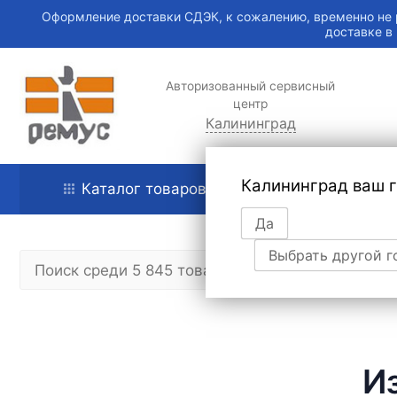
Оформление доставки СДЭК, к сожалению, временно не 
доставке в
Авторизованный сервисный
центр
Калининград
Калининград ваш 
Каталог товаров
Главная
Да
Выбрать другой г
И