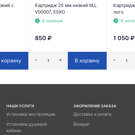
зкий с
Картридж 25 мм низкий MJ,
Картридж
V00007, ESKO
лого
В наличии
В нали
850
₽
1 050
₽
 корзину
В корзину
НАШИ УСЛУГИ
ОФОРМЛЕНИЕ ЗАКАЗА
Установка инсталляции
Доставка и оплата
Установка душевой
Возврат
кабины