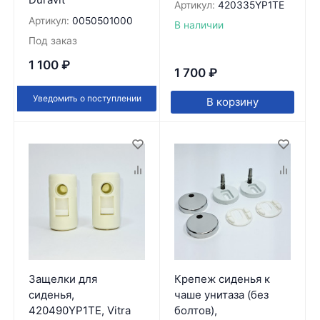
Артикул:
420335YP1TE
Артикул:
0050501000
В наличии
Под заказ
1 100
₽
1 700
₽
Уведомить о поступлении
В корзину
Защелки для
Крепеж сиденья к
сиденья,
чаше унитаза (без
420490YP1TE, Vitra
болтов),