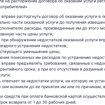
ля на расторжение договора об оказании услуги рег
потребителей»
 вправе расторгнуть договор об оказании услуги в 
льно части оказанной услуги до получения извещен
сполнителю расходы, произведенные им до этого мо
азанную часть цены услуги;
 при обнаружении недостатков оказанной услуги вп
ездного устранения недостатков;
тствующего уменьшения цены;
ения понесенных им расходов по устранению недост
 вправе предъявлять требования, связанные с недо
арантийного срока, а при его отсутствии в разумный 
слуги;
 отвечает за недостатки услуги, на которую не уста
о они возникли до ее принятия им или по причинам,
х средств при оплате банковской картой осуществля
рок возврата от 1 до 30 рабочих дней.