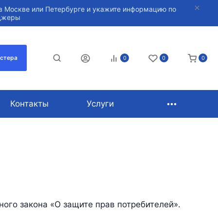
в Москве или Петербурге и укажите информацию по
нджеры
астера
0
0
0
Контакты
Услуги
ного закона «О защите прав потребителей».