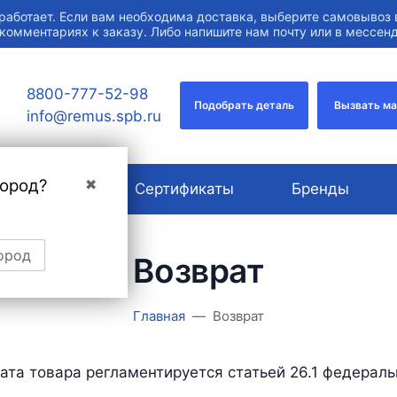
работает. Если вам необходима доставка, выберите самовывоз 
 комментариях к заказу. Либо напишите нам почту или в мессе
8800-777-52-98
Подобрать деталь
Вызвать м
info@remus.spb.ru
город?
✖
О компании
Сертификаты
Бренды
ород
Возврат
Главная
Возврат
ата товара регламентируется статьей 26.1 федераль