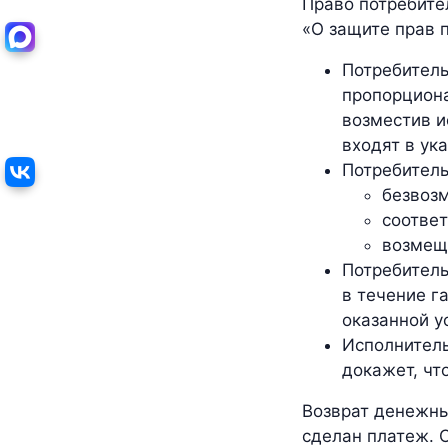
Право потребите
«О защите прав 
Потребитель
пропорциона
возместив и
входят в ук
Потребитель
безвозм
соотве
возмещ
Потребитель
в течение г
оказанной у
Исполнитель
докажет, чт
Возврат денежны
сделан платеж. С