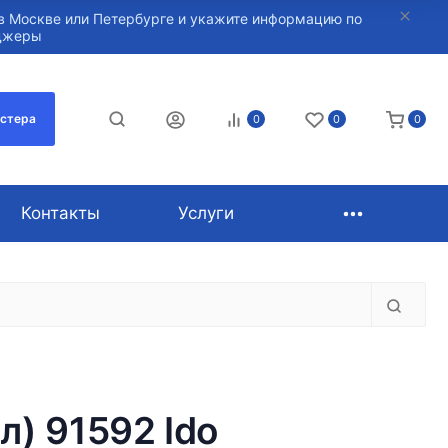
в Москве или Петербурге и укажите информацию по
нджеры
астера
0
0
0
Контакты
Услуги
) 91592 Ido