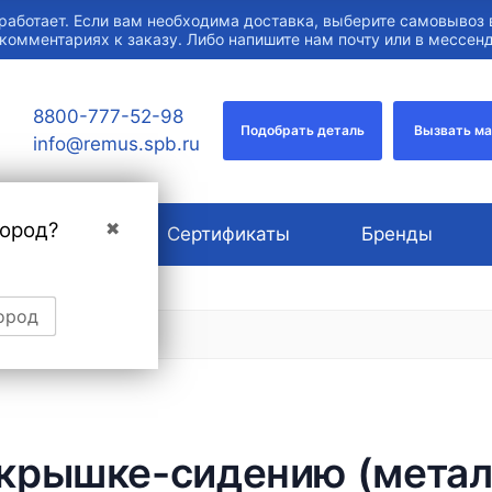
работает. Если вам необходима доставка, выберите самовывоз 
 комментариях к заказу. Либо напишите нам почту или в мессе
8800-777-52-98
Подобрать деталь
Вызвать м
info@remus.spb.ru
город?
✖
О компании
Сертификаты
Бренды
ород
крышке-сидению (металл