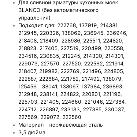
Для сливной арматуры кухонных моек
BLANCO (без автоматического
управления)
Подходит для: 222768, 137919, 214381,
212945, 220326, 138069, 236945, 236946,
218408, 218409, 228986, 225511, 224820,
218823, 217405, 227519, 220499, 220558,
234516, 230835, 212245, 214300, 214301,
229073, 227570, 227520, 222562, 221914,
218407, 219982, 222769, 221496, 224805,
222887, 222684, 221782, 217492, 138079,
125456, 138041, 138067, 137984, 236893,
212948, 238141, 224822, 220801, 221196,
225703, 221405, 224660, 221046, 227384,
224712, 226897, 233133, 227385, 230037,
227569, 229072, 222560
Материал - нержавеющая сталь
3,5 дюйма