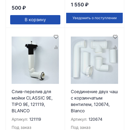
1 550
₽
500
₽
Уведомить о поступлении
В корзину
Слив-перелив для
Соединение двух чаш
мойки CLASSIC 9E,
с корзинчатым
TIPO 9E, 121119,
вентилем, 120674,
BLANCO
Blanco
Артикул:
121119
Артикул:
120674
Под заказ
Под заказ