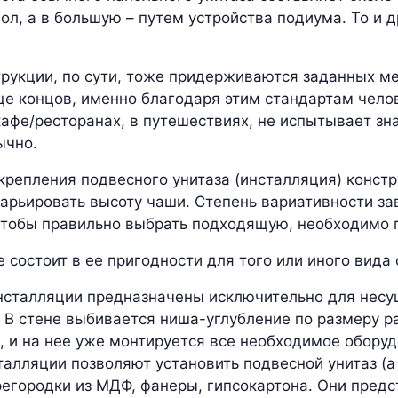
ол, а в большую – путем устройства подиума. То и 
рукции, по сути, тоже придерживаются заданных м
е концов, именно благодаря этим стандартам челове
 кафе/ресторанах, в путешествиях, не испытывает з
ычно.
крепления подвесного унитаза (инсталляция) конст
арьировать высоту чаши. Степень вариативности за
чтобы правильно выбрать подходящую, необходимо п
 состоит в ее пригодности для того или иного вида 
сталляции предназначены исключительно для несущ
 В стене выбивается ниша-углубление по размеру р
, и на нее уже монтируется все необходимое оборуд
алляции позволяют установить подвесной унитаз (а т
егородки из МДФ, фанеры, гипсокартона. Они предс