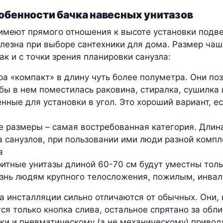
обенности бачка навесных унитазов
имеют прямого отношения к высоте установки подв
олезна при выборе сантехники для дома. Размер чаш
ак и с точки зрения планировки санузла:
а «компакт» в длину чуть более полуметра. Они по
обы в нем поместилась раковина, стиралка, сушилка и
нные для установки в угол. Это хороший вариант, е
 размеры – самая востребованная категория. Длин
 санузлов, при пользовании ими люди разной комп
а
итные унитазы длиной 60-70 см будут уместны тольк
знь людям крупного телосложения, пожилым, инва
на инсталляции сильно отличаются от обычных. Они,
ся только кнопка слива, остальное спрятано за об
и и пневматическому (а не механическому) приводу