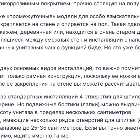
тикоррозийным покрытием, прочно стоящую на полу
е «промежуточные» модели для особо взыскательн
крепляется на стене и опирается на пол. Такая «дв
скажем, деревянная или, находится в очень старом
епящиеся между смежных стен и инсталляции с нап
нных унитазных чаш с функцией биде. Но это уже б
 двух основных видов инсталляций, то важно помнит
ит только рамная конструкция, поскольку ее ножки 
сле ее закрепления на стене вы можете рассчитыват
ва стандартных инсталляций 4 отверстия для шпилек
ирине. Но подвижные бортики (лапки) можно выдвин
соту унитаза в пределах нескольких сантиметров
, имеющие несколько рядов отверстий для шпилек (
иапазоне до 25-35 сантиметров. Если вы точно знае
имо, ищите именно такие.