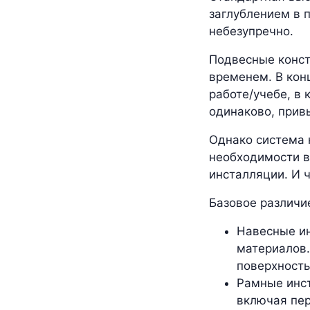
заглублением в п
небезупречно.
Подвесные конст
временем. В конц
работе/учебе, в
одинаково, прив
Однако система 
необходимости в
инсталляции. И 
Базовое различие
Навесные ин
материалов.
поверхность
Рамные инст
включая пер