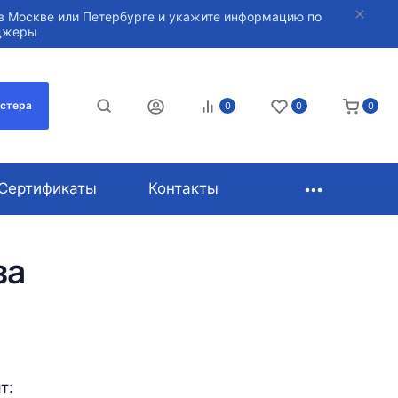
в Москве или Петербурге и укажите информацию по
нджеры
астера
0
0
0
Сертификаты
Контакты
за
т: