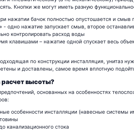
есять. Кнопки же могут иметь разную функционально
при нажатии бачок полностью опустошается и смыв
» - одно нажатие запускает смыв, второе останавлив
ьно контролировать расход воды
умя клавишами – нажатие одной спускает весь объем
подходящая по конструкции инсталляция, унитаз нуж
ретены и доставлены, самое время вплотную подойти
а расчет высоты?
редпочтений, основанных на особенностях телосло
ров:
ные особенности инсталляции (навесные системы им
стовины
до канализационного стока