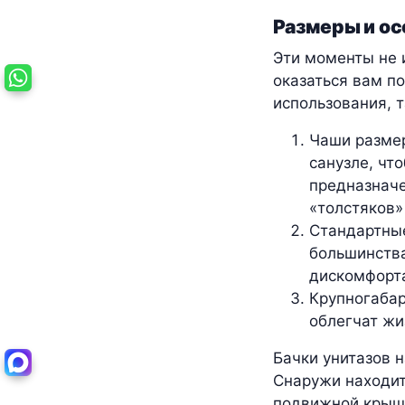
Размеры и ос
Эти моменты не 
оказаться вам п
использования, т
Чаши размер
санузле, чт
предназначе
«толстяков»
Стандартные
большинства
дискомфорт
Крупногабар
облегчат жи
Бачки унитазов 
Снаружи находит
подвижной крышк