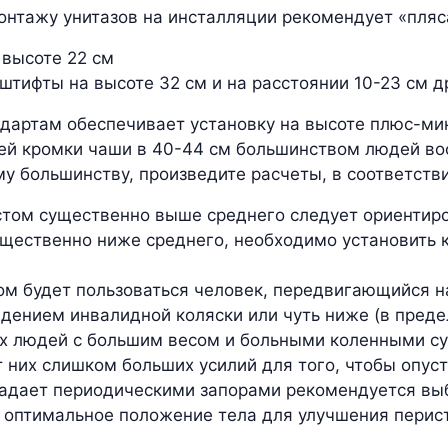
онтажу унитазов на инсталляции рекомендует «пляса
 высоте 22 см
тифты на высоте 32 см и на расстоянии 10-23 см др
дартам обеспечивает установку на высоте плюс-мин
ней кромки чаши в 40-44 см большинством людей во
ому большинству, произведите расчеты, в соответст
том существенно выше среднего следует ориентиро
ущественно ниже среднего, необходимо установить
ом будет пользоваться человек, передвигающийся н
идением инвалидной коляски или чуть ниже (в преде
 людей с большим весом и больными коленными суст
т них слишком больших усилий для того, чтобы опуст
радает периодическими запорами рекомендуется вы
о оптимальное положение тела для улучшения перист