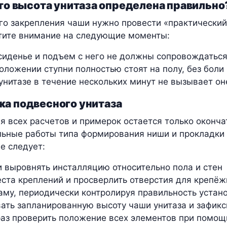
что высота унитаза определена правильно
го закрепления чаши нужно провести «практический
тите внимание на следующие моменты:
сиденье и подъем с него не должны сопровождатьс
оложении ступни полностью стоят на полу, без боли
унитазе в течение нескольких минут не вызывает о
а подвесного унитаза
я всех расчетов и примерок остается только оконча
льные работы типа формирования ниши и прокладки
е следует:
и выровнять инсталляцию относительно пола и стен
ста креплений и просверлить отверстия для крепё
аму, периодически контролируя правильность устан
ать запланированную высоту чаши унитаза и зафикс
аз проверить положение всех элементов при помощ