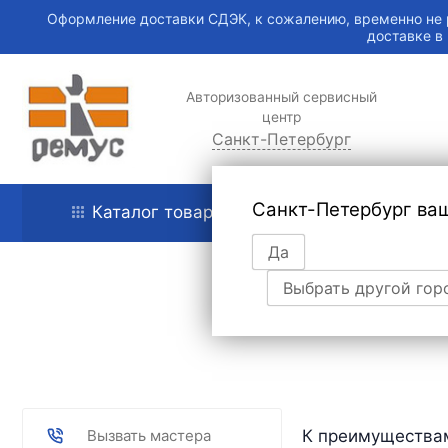
Оформление доставки СДЭК, к сожалению, временно не 
доставке в
Авторизованный сервисный
центр
Санкт-Петербург
Санкт-Петербург ва
Каталог товаров
Главная
Да
Выбрать другой гор
В
Вызвать мастера
К преимуществам