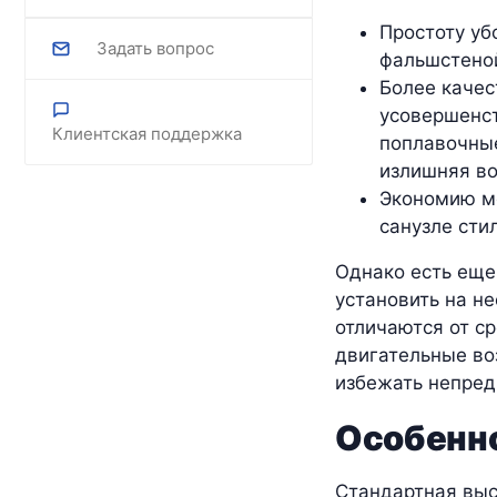
Простоту уб
Задать вопрос
фальшстеной
Более качес
усовершенст
Клиентская поддержка
поплавочные
излишняя во
Экономию ме
санузле сти
Однако есть еще
установить на н
отличаются от с
двигательные во
избежать непред
Особенно
Стандартная выс