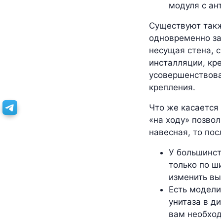
модуля с ан
Существуют такж
одновременно за
несущая стена, 
инсталляции, кр
усовершенствова
крепления.
Что же касается
«на ходу» позвол
навесная, то по
У большинст
только по ш
изменить вы
Есть модели
унитаза в д
вам необход