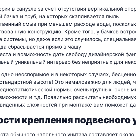
орки в санузле за счет отсутствия вертикальной оп
 бачка и труб, на которых скапливается пыль
твенный смыв при меньшем расходе воды, посколь
вованную конструкцию. Кроме того, у бачков встро
 системы, но даже если это случилось, специальна
да сбрасывается прямо в чашу
ста и возможность дать свободу дизайнерской фант
льный уникальный интерьер без неприятных для нек
 одно неоспоримое и в некоторых случаях, бесценн
естандартной высоте! Это немаловажно для людей, 
реднестатистической нормы: очень крупных, очень
зможности и т.д. Правильно рассчитать необходимую
виденных сложностей при монтаже вам поможет дан
сти крепления подвесного 
ота обычного напольного унитаза составляет около