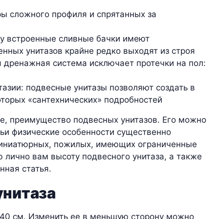
оры сложного профиля и спрятанных за
ку встроенные сливные бачки имеют
енных унитазов крайне редко выходят из строя
я дренажная система исключает протечки на пол:
азии: подвесные унитазы позволяют создать в
оторых «сантехнических» подробностей
ое, преимущество подвесных унитазов. Его можно
чьи физические особенности существенно
 миниатюрных, пожилых, имеющих ограниченные
 лично вам высоту подвесного унитаза, а также
ная статья.
унитаза
 40 см. Изменить ее в меньшую сторону можно