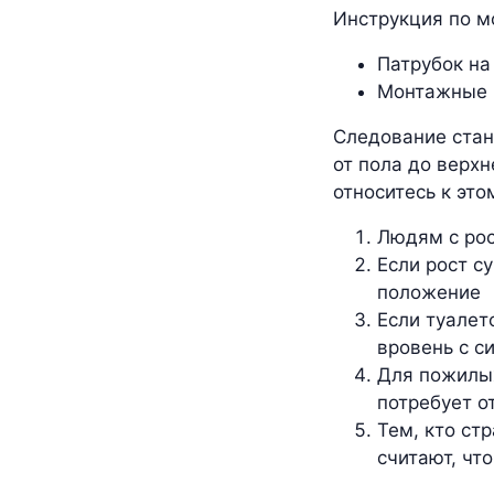
Инструкция по м
Патрубок на
Монтажные ш
Следование стан
от пола до верх
относитесь к эт
Людям с рос
Если рост с
положение
Если туалет
вровень с с
Для пожилых
потребует о
Тем, кто ст
считают, чт