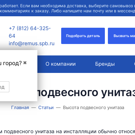
работает. Если вам необходима доставка, выберите самовывоз 
 комментариях к заказу. Либо напишите нам почту или в мессе
+7 (812) 64-325-
64
Подобрать деталь
Вызвать м
info@remus.spb.ru
ш город?
✖
Услуги
О компании
Бренды
од
ысота подвесного унита
Главная
Статьи
Высота подвесного унитаза
 подвесного унитаза на инсталляции обычно относя