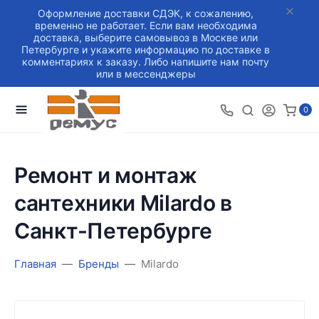
Оформление доставки СДЭК, к сожалению,
временно не работает. Если вам необходима
доставка, выберите самовывоз в Москве или
Петербурге и укажите информацию по доставке в
комментариях к заказу. Либо напишите нам почту
или в мессенджеры
0
Ремонт и монтаж
сантехники Milardo в
Санкт-Петербурге
Главная
Бренды
Milardo