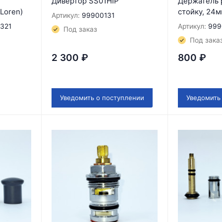
Дивертор SS01HIP
Держатель 
Loren)
стойку, 24
Артикул:
99900131
321
Артикул:
999
Под заказ
Под зака
2 300
₽
800
₽
Уведомить о поступлении
Уведомить