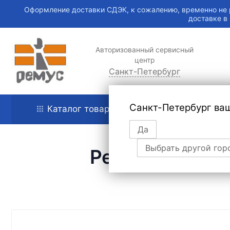
Оформление доставки СДЭК, к сожалению, временно не 
доставке в
Авторизованный сервисный
центр
Санкт-Петербург
Санкт-Петербург ва
Каталог товаров
Главная
Да
Выбрать другой гор
Ремонт и монт