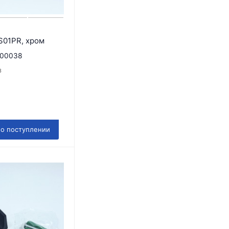
S01PR, хром
00038
з
 о поступлении