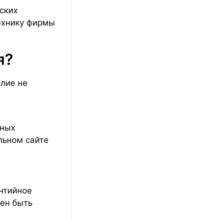
ских
ехнику фирмы
я?
елие не
.
ьных
льном сайте
антийное
жен быть