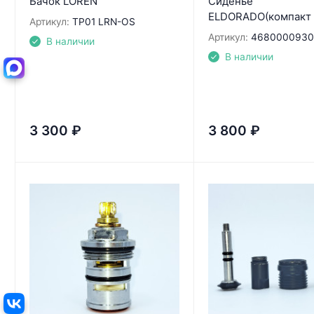
Бачок LOREN
Сиденье
ELDORADO(компакт 
Артикул:
TP01 LRN-OS
Артикул:
4680000930
В наличии
В наличии
3 300
₽
3 800
₽