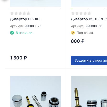
Дивертор BL21IDE
Дивертор BS01FRB,
Артикул:
99900076
Артикул:
99900056
В наличии
Под заказ
800
₽
1 500
₽
Уведомить о поступ