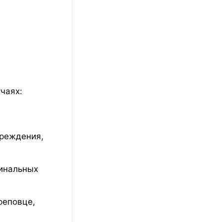
чаях:
вреждения,
гинальных
реповце,