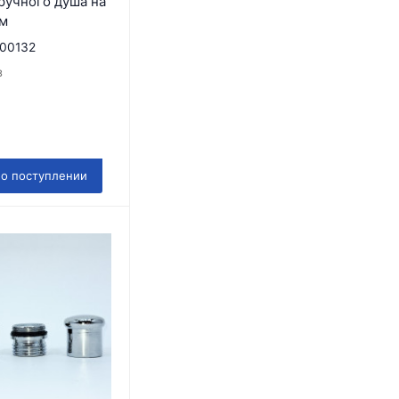
ручного душа на
мм
00132
з
 о поступлении