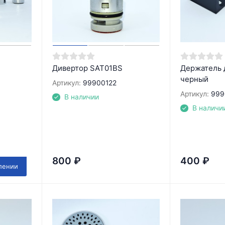
Дивертор SAT01BS
Держатель 
черный
Артикул:
99900122
Артикул:
999
В наличии
В наличи
800
₽
400
₽
лении