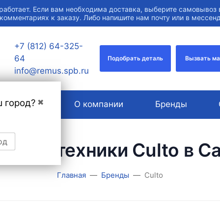
работает. Если вам необходима доставка, выберите самовывоз 
 комментариях к заказу. Либо напишите нам почту или в мессе
+7 (812) 64-325-
64
Подобрать деталь
Вызвать м
info@remus.spb.ru
ш город?
✖
Услуги
О компании
Бренды
од
аж сантехники Culto в С
Главная
Бренды
Culto