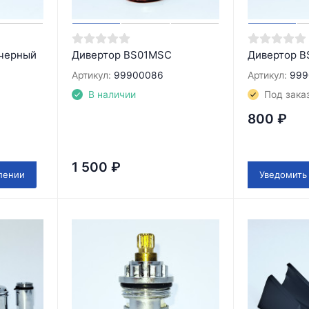
 черный
Дивертор BS01MSC
Дивертор B
Артикул:
99900086
Артикул:
999
В наличии
Под зака
800
₽
1 500
₽
лении
Уведомить