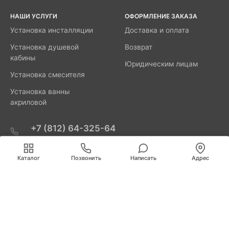
НАШИ УСЛУГИ
ОФОРМЛЕНИЕ ЗАКАЗА
Установка инсталляции
Доставка и оплата
Установка душевой
Возврат
кабины
Юридическим лицам
Установка смесителя
Установка ванны
акриловой
+7 (812) 64-325-64
Вызвать мастера
Мы используем cookies для быстрой и удобной
работы сайта. Продолжая пользоваться сайтом, вы
г. Санкт-Петербург
Каталог
Позвонить
Написать
Адрес
принимаете условия
обработки персональных данных
.
В.О., КУБАНСКИЙ ПЕР., Д 2.
REMUS-SPB@INBOX.RU