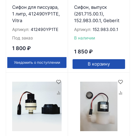
Сифон для писсуара,
Сифон, выпуск
1 литр, 412490YP1TE,
(261.715.00.1),
Vitra
152.983.00.1, Geberit
Артикул:
412490YP1TE
Артикул:
152.983.00.1
Под заказ
В наличии
1 800
₽
1 850
₽
Уведомить о поступлении
В корзину