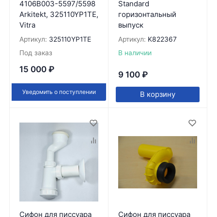
4106B003-5597/5598
Standard
Arkitekt, 325110YP1TE,
горизонтальный
Vitra
выпуск
Артикул:
325110YP1TE
Артикул:
K822367
Под заказ
В наличии
15 000
₽
9 100
₽
Уведомить о поступлении
В корзину
Сифон для писсуара
Сифон для писсуара