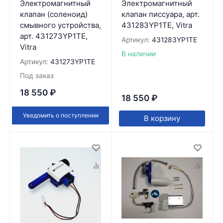
Электромагнитный
Электромагнитный
клапан (соленоид)
клапан писсуара, арт.
смывного устройства,
431283YP1TE, Vitra
арт. 431273YP1TE,
Артикул:
431283YP1TE
Vitra
В наличии
Артикул:
431273YP1TE
Под заказ
18 550
₽
18 550
₽
Уведомить о поступлении
В корзину