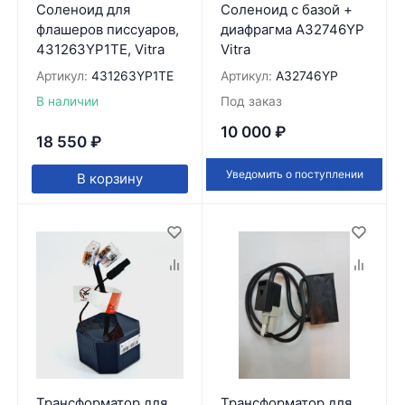
Соленоид для
Соленоид с базой +
флашеров писсуаров,
диафрагма A32746YP
431263YP1TE, Vitra
Vitra
Артикул:
431263YP1TE
Артикул:
A32746YP
В наличии
Под заказ
10 000
₽
18 550
₽
Уведомить о поступлении
В корзину
Трансформатор для
Трансформатор для