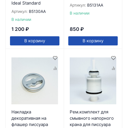
Ideal Standard
Артикул:
B5131AA
Артикул:
B5130AA
В наличии
В наличии
1 200
₽
850
₽
В корзину
В корзину
Накладка
Рем.комплект для
декоративная на
смывного напорного
флашер писсуара
крана для писсуара