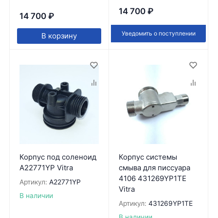
14 700
₽
14 700
₽
Уведомить о поступлении
В корзину
Корпус под соленоид
Корпус системы
A22771YP Vitra
смыва для писсуара
4106 431269YP1TE
Артикул:
A22771YP
Vitra
В наличии
Артикул:
431269YP1TE
В наличии