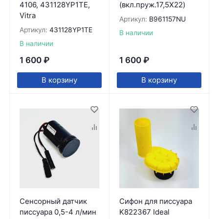
4106, 431128YP1TE,
(вкл.пруж.17,5X22)
Vitra
Артикул:
B961157NU
Артикул:
431128YP1TE
В наличии
В наличии
1 600
₽
1 600
₽
В корзину
В корзину
Сенсорный датчик
Сифон для писсуара
писсуара 0,5-4 л/мин
K822367 Ideal