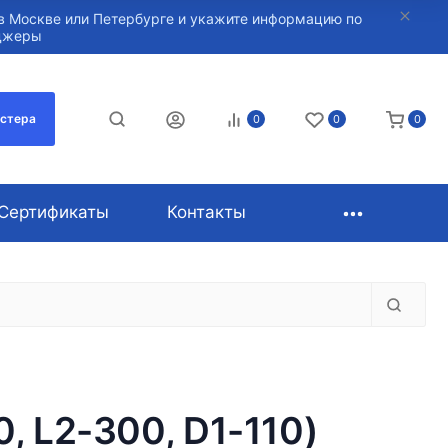
в Москве или Петербурге и укажите информацию по
нджеры
астера
0
0
0
Сертификаты
Контакты
, L2-300, D1-110)