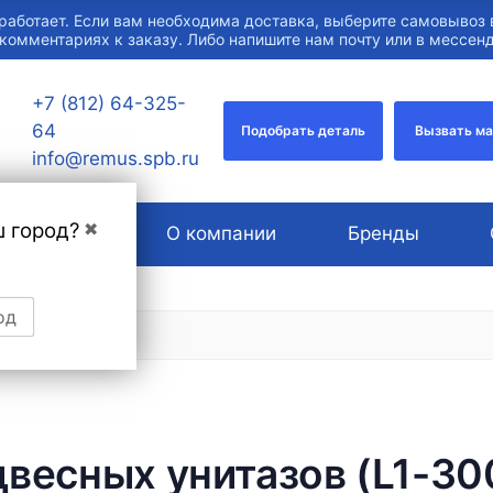
работает. Если вам необходима доставка, выберите самовывоз 
 комментариях к заказу. Либо напишите нам почту или в мессе
+7 (812) 64-325-
64
Подобрать деталь
Вызвать м
info@remus.spb.ru
ш город?
✖
Услуги
О компании
Бренды
од
есных унитазов (L1-300