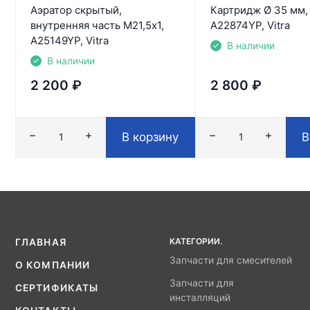
Аэратор скрытый,
Картридж Ø 35 мм,
внутренняя часть М21,5х1,
A22874YP, Vitra
A25149YP, Vitra
В наличии
В наличии
2 200
₽
2 800
₽
В корзину
В
КАТЕГОРИИ.
ГЛАВНАЯ
Запчасти для смесителей
О КОМПАНИИ
Запчасти для
СЕРТИФИКАТЫ
инсталляций