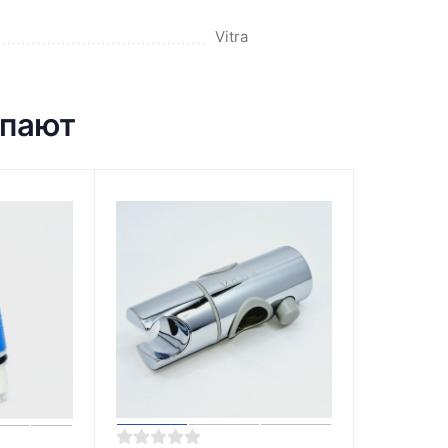
Vitra
упают