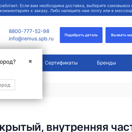
работает. Если вам необходима доставка, выберите самовывоз 
 комментариях к заказу. Либо напишите нам почту или в мессе
8800-777-52-98
Подобрать деталь
Вызвать м
info@remus.spb.ru
город?
✖
О компании
Сертификаты
Бренды
ород
крытый, внутренняя час