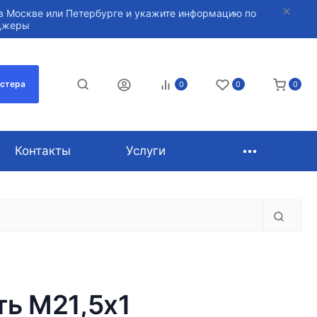
в Москве или Петербурге и укажите информацию по
нджеры
астера
0
0
0
Контакты
Услуги
ть М21,5х1