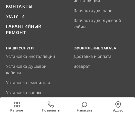
инсталляций
КОНТАКТЫ
Запчасти для ванн
УСЛУГИ
Запчасти для душевой
ГАРАНТИЙНЫЙ
кабины
РЕМОНТ
НАШИ УСЛУГИ
ОФОРМЛЕНИЕ ЗАКАЗА
Установка инсталляции
Доставка и оплата
Установка душевой
Возврат
кабины
Установка смесителя
Установка ванны
акриловой
Мы используем cookies для быстрой и удобной
работы сайта. Продолжая пользоваться сайтом, вы
Каталог
Позвонить
Написать
Адрес
принимаете условия
обработки персональных данных
.
8800-777-52-98
Вызвать мастера
Калининград