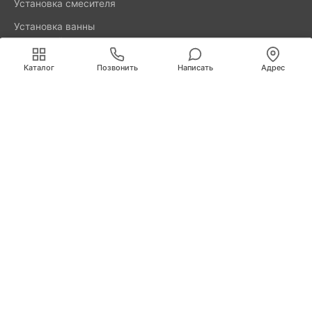
Установка смесителя
Установка ванны
акриловой
Мы используем cookies для быстрой и удобной
работы сайта. Продолжая пользоваться сайтом, вы
Каталог
Позвонить
Написать
Адрес
принимаете условия
обработки персональных данных
.
8800-777-52-98
Вызвать мастера
Калининград
Свердлова, д. 29А
info@remus.spb.ru
Информация, представленная на сайте, не является
публичной офертой.