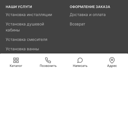
НАШИ УСЛУГИ
ОФОРМЛЕНИЕ ЗАКАЗА
Установка инсталляции
Доставка и оплата
Установка душевой
Возврат
кабины
Установка смесителя
Установка ванны
акриловой
Мы используем cookies для быстрой и удобной
работы сайта. Продолжая пользоваться сайтом, вы
Каталог
Позвонить
Написать
Адрес
принимаете условия
обработки персональных данных
.
8800-777-52-98
Вызвать мастера
Калининград
Свердлова, д. 29А
info@remus.spb.ru