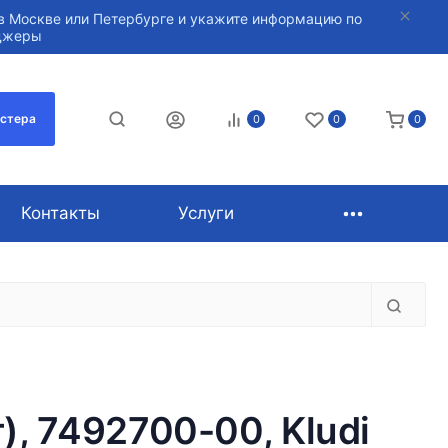
в Москве или Петербурге и укажите информацию по
нджеры
астера
0
0
0
Контакты
Услуги
, 7492700-00, Kludi