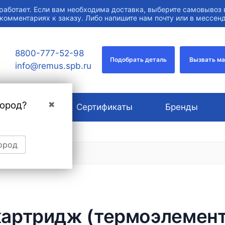
работает. Если вам необходима доставка, выберите самовывоз 
 комментариях к заказу. Либо напишите нам почту или в мессе
8800-777-52-98
Подобрать деталь
Вызвать м
info@remus.spb.ru
город?
✖
О компании
Сертификаты
Бренды
ород
артридж (термоэлемент)