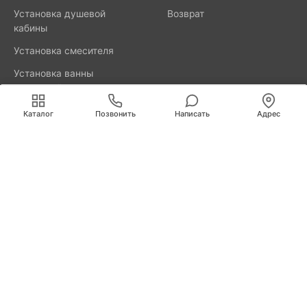
Установка душевой
Возврат
кабины
Установка смесителя
Установка ванны
акриловой
Мы используем cookies для быстрой и удобной
работы сайта. Продолжая пользоваться сайтом, вы
Каталог
Позвонить
Написать
Адрес
принимаете условия
обработки персональных данных
.
8800-777-52-98
Вызвать мастера
Калининград
Свердлова, д. 29А
info@remus.spb.ru
Информация, представленная на сайте, не является