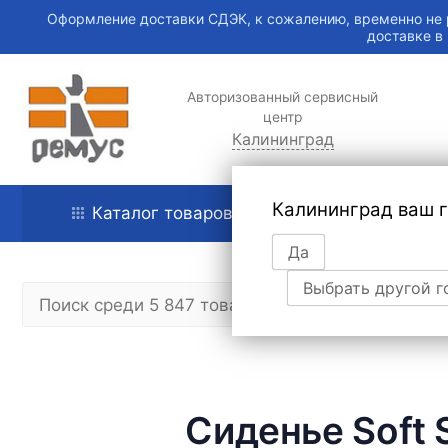
Оформление доставки СДЭК, к сожалению, временно не 
доставке в
Авторизованный сервисный
центр
Калининград
Калининград ваш 
Каталог товаров
Главная
Да
Выбрать другой г
Cиденье Soft S