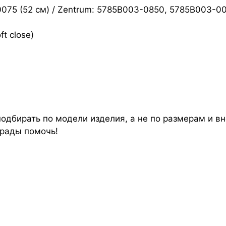
0075 (52 см) / Zentrum: 5785B003-0850, 5785B003-0
t close)
дбирать по модели изделия, а не по размерам и вн
 рады помочь!