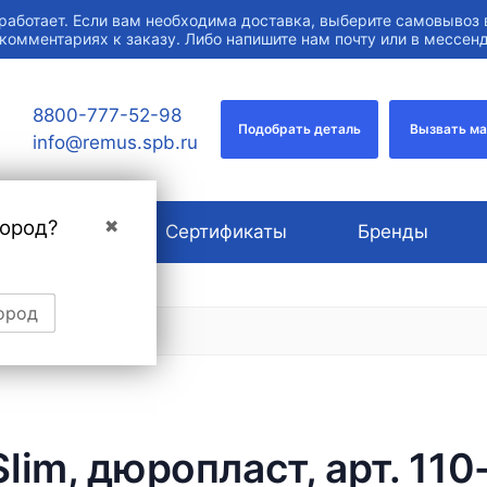
работает. Если вам необходима доставка, выберите самовывоз 
 комментариях к заказу. Либо напишите нам почту или в мессе
8800-777-52-98
Подобрать деталь
Вызвать м
info@remus.spb.ru
город?
✖
О компании
Сертификаты
Бренды
ород
lim, дюропласт, арт. 110