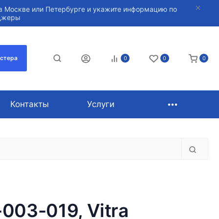
в Москве или Петербурге и укажите информацию по
нджеры
астера
0
0
0
Контакты
Услуги
-003-019, Vitra