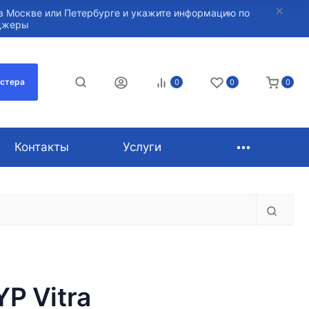
в Москве или Петербурге и укажите информацию по
нджеры
астера
0
0
0
Контакты
Услуги
P Vitra