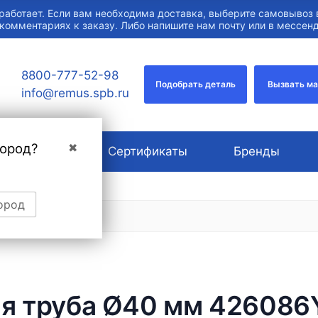
работает. Если вам необходима доставка, выберите самовывоз 
 комментариях к заказу. Либо напишите нам почту или в мессе
8800-777-52-98
Подобрать деталь
Вызвать м
info@remus.spb.ru
город?
✖
О компании
Сертификаты
Бренды
ород
я труба Ø40 мм 426086Y