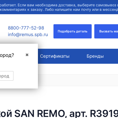
работает. Если вам необходима доставка, выберите самовывоз 
 комментариях к заказу. Либо напишите нам почту или в мессе
8800-777-52-98
Подобрать деталь
Вызвать м
info@remus.spb.ru
город?
✖
О компании
Сертификаты
Бренды
ород
й SAN REMO, арт. R39190