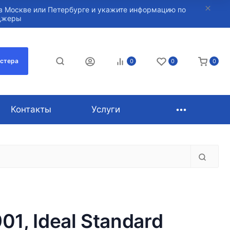
в Москве или Петербурге и укажите информацию по
нджеры
астера
0
0
0
Контакты
Услуги
1, Ideal Standard