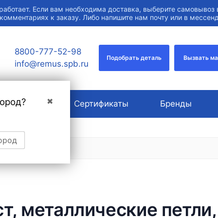
работает. Если вам необходима доставка, выберите самовывоз 
 комментариях к заказу. Либо напишите нам почту или в мессе
8800-777-52-98
Подобрать деталь
Вызвать м
info@remus.spb.ru
город?
✖
О компании
Сертификаты
Бренды
ород
, металлические петли,