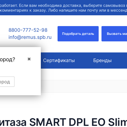
работает. Если вам необходима доставка, выберите самовывоз 
 комментариях к заказу. Либо напишите нам почту или в мессе
8800-777-52-98
Подобрать деталь
Вызвать м
info@remus.spb.ru
город?
✖
О компании
Сертификаты
Бренды
ород
итаза SMART DPL EO Slim