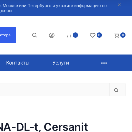
в Москве или Петербурге и укажите информацию по
нджеры
астера
0
0
0
Контакты
Услуги
-DL-t, Cersanit