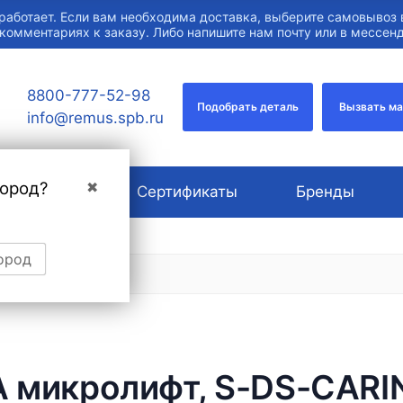
работает. Если вам необходима доставка, выберите самовывоз 
 комментариях к заказу. Либо напишите нам почту или в мессе
8800-777-52-98
Подобрать деталь
Вызвать м
info@remus.spb.ru
город?
✖
О компании
Сертификаты
Бренды
ород
 микролифт, S-DS-CARINA