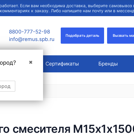
работает. Если вам необходима доставка, выберите самовывоз 
 комментариях к заказу. Либо напишите нам почту или в мессе
8800-777-52-98
Подобрать деталь
Вызвать м
info@remus.spb.ru
город?
✖
О компании
Сертификаты
Бренды
ород
го смесителя M15х1х150