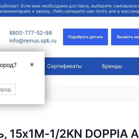
работает. Если вам необходима доставка, выберите самовывоз 
 комментариях к заказу. Либо напишите нам почту или в мессе
8800-777-52-98
Подобрать деталь
Вызвать м
info@remus.spb.ru
город?
✖
О компании
Сертификаты
Бренды
ород
нь, 15x1M-1/2KN DOPPIA