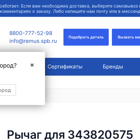
работает. Если вам необходима доставка, выберите самовывоз 
 комментариях к заказу. Либо напишите нам почту или в мессе
8800-777-52-98
Подобрать деталь
Вызвать м
info@remus.spb.ru
город?
✖
О компании
Сертификаты
Бренды
ород
Рычаг для 343820575