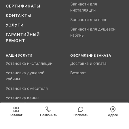
Запчасти для
СЕРТИФИКАТЫ
инсталляций
КОНТАКТЫ
Запчасти для ванн
УСЛУГИ
Запчасти для душевой
ГАРАНТИЙНЫЙ
кабины
РЕМОНТ
НАШИ УСЛУГИ
ОФОРМЛЕНИЕ ЗАКАЗА
Установка инсталляции
Доставка и оплата
Установка душевой
Возврат
кабины
Установка смесителя
Установка ванны
акриловой
Мы используем cookies для быстрой и удобной
работы сайта. Продолжая пользоваться сайтом, вы
Каталог
Позвонить
Написать
Адрес
принимаете условия
обработки персональных данных
.
8800-777-52-98
Вызвать мастера