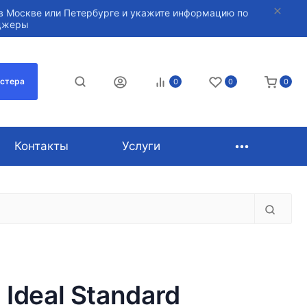
в Москве или Петербурге и укажите информацию по
нджеры
астера
0
0
0
Контакты
Услуги
 Ideal Standard