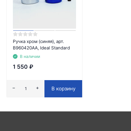
Ручка хром (синяя), арт.
B960420AA, Ideal Standard
В наличии
1 550
₽
В корзину