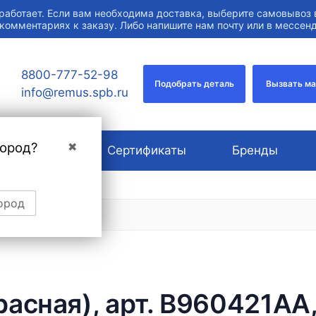
работает. Если вам необходима доставка, выберите самовывоз 
 комментариях к заказу. Либо напишите нам почту или в мессе
8800-777-52-98
Подобрать деталь
Вызвать м
info@remus.spb.ru
город?
✖
О компании
Сертификаты
Бренды
ород
асная), арт. B960421AA,