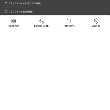
Установка смесителя
Установка ванны
акриловой
Мы используем cookies для быстрой и удобной
работы сайта. Продолжая пользоваться сайтом, вы
Каталог
Позвонить
Написать
Адрес
принимаете условия
обработки персональных данных
.
8800-777-52-98
Вызвать мастера
Калининград
Свердлова, д. 29А
info@remus.spb.ru
Информация, представленная на сайте, не является
публичной офертой.